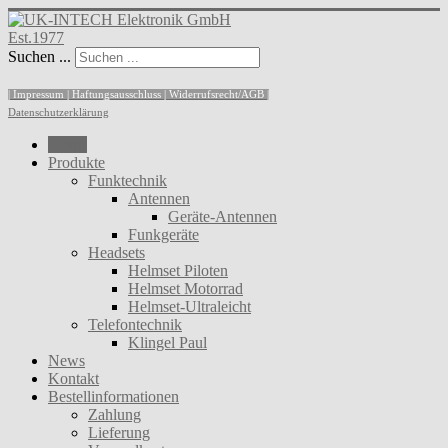
Est.1977
Suchen ...
| Impressum |
Haftungsausschluss |
Widerrufsrecht/AGB |
Datenschutzerklärung
Home
Produkte
Funktechnik
Antennen
Geräte-Antennen
Funkgeräte
Headsets
Helmset Piloten
Helmset Motorrad
Helmset-Ultraleicht
Telefontechnik
Klingel Paul
News
Kontakt
Bestellinformationen
Zahlung
Lieferung